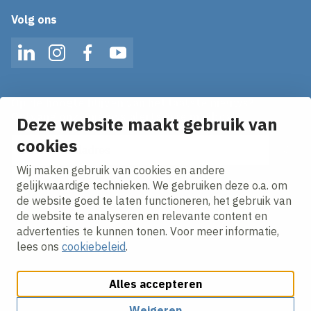
Volg ons
LinkedIn
Instagram
Facebook
YouTube
Op de hoogte blijven van het laatste nieuws?
Ontvang onze nieuws alerts in je mailbox!
Deze website maakt gebruik van
E-mailadres
cookies
Wij maken gebruik van cookies en andere
Ik ga akkoord met het
privacy statement.
gelijkwaardige technieken. We gebruiken deze o.a. om
de website goed te laten functioneren, het gebruik van
de website te analyseren en relevante content en
advertenties te kunnen tonen. Voor meer informatie,
lees ons
cookiebeleid
.
Alles accepteren
Cookies aanpassen
Cookie beleid
Privacy policy
Responsible disclosure
Weigeren