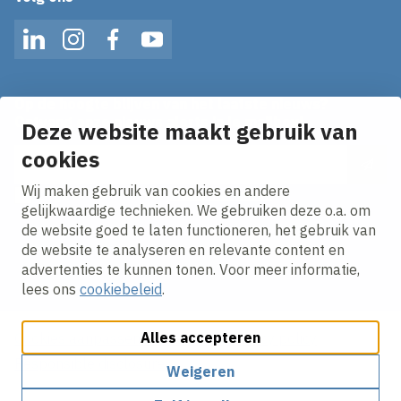
LinkedIn
Instagram
Facebook
YouTube
Op de hoogte blijven van het laatste nieuws?
Ontvang onze nieuws alerts in je mailbox!
Deze website maakt gebruik van
cookies
E-mailadres
Wij maken gebruik van cookies en andere
Ik ga akkoord met het
privacy statement.
gelijkwaardige technieken. We gebruiken deze o.a. om
de website goed te laten functioneren, het gebruik van
de website te analyseren en relevante content en
advertenties te kunnen tonen. Voor meer informatie,
lees ons
cookiebeleid
.
Alles accepteren
Cookies aanpassen
Cookie beleid
Privacy policy
Responsible disclosure
Weigeren