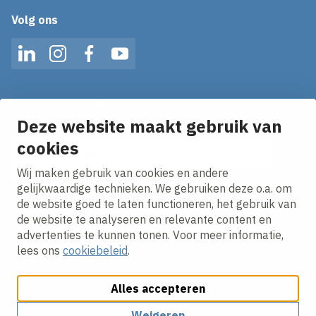
Volg ons
LinkedIn
Instagram
Facebook
YouTube
Op de hoogte blijven van het laatste nieuws?
Ontvang onze nieuws alerts in je mailbox!
Deze website maakt gebruik van
E-mailadres
cookies
Wij maken gebruik van cookies en andere
Ik ga akkoord met het
privacy statement.
gelijkwaardige technieken. We gebruiken deze o.a. om
de website goed te laten functioneren, het gebruik van
de website te analyseren en relevante content en
advertenties te kunnen tonen. Voor meer informatie,
lees ons
cookiebeleid
.
Alles accepteren
Cookies aanpassen
Cookie beleid
Privacy policy
Responsible disclosure
Weigeren