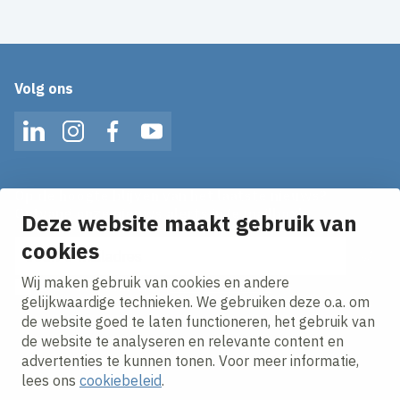
Volg ons
LinkedIn
Instagram
Facebook
YouTube
Op de hoogte blijven van het laatste nieuws?
Ontvang onze nieuws alerts in je mailbox!
Deze website maakt gebruik van
E-mailadres
cookies
Wij maken gebruik van cookies en andere
Ik ga akkoord met het
privacy statement.
gelijkwaardige technieken. We gebruiken deze o.a. om
de website goed te laten functioneren, het gebruik van
de website te analyseren en relevante content en
advertenties te kunnen tonen. Voor meer informatie,
lees ons
cookiebeleid
.