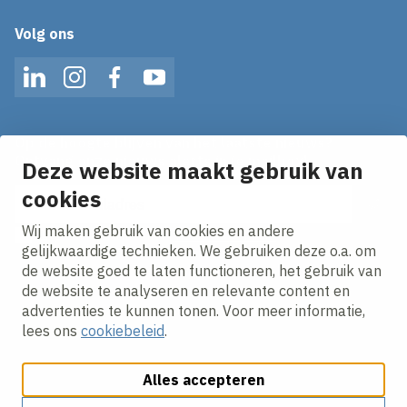
Volg ons
LinkedIn
Instagram
Facebook
YouTube
Op de hoogte blijven van het laatste nieuws?
Ontvang onze nieuws alerts in je mailbox!
Deze website maakt gebruik van
E-mailadres
cookies
Wij maken gebruik van cookies en andere
Ik ga akkoord met het
privacy statement.
gelijkwaardige technieken. We gebruiken deze o.a. om
de website goed te laten functioneren, het gebruik van
de website te analyseren en relevante content en
advertenties te kunnen tonen. Voor meer informatie,
lees ons
cookiebeleid
.
Alles accepteren
Cookies aanpassen
Cookie beleid
Privacy policy
Responsible disclosure