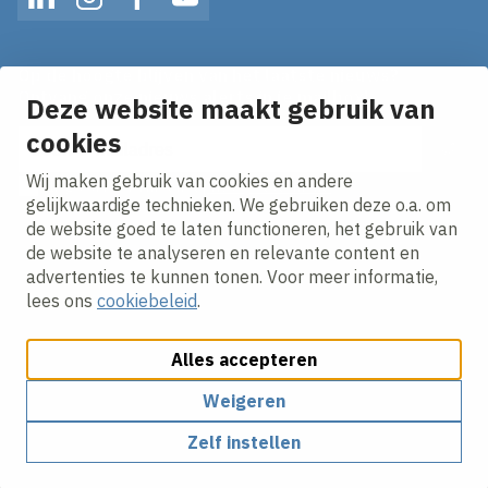
LinkedIn
Instagram
Facebook
YouTube
Op de hoogte blijven van het laatste nieuws?
Ontvang onze nieuws alerts in je mailbox!
Deze website maakt gebruik van
E-mailadres
cookies
Wij maken gebruik van cookies en andere
Ik ga akkoord met het
privacy statement.
gelijkwaardige technieken. We gebruiken deze o.a. om
de website goed te laten functioneren, het gebruik van
de website te analyseren en relevante content en
advertenties te kunnen tonen. Voor meer informatie,
lees ons
cookiebeleid
.
Alles accepteren
Cookies aanpassen
Cookie beleid
Privacy policy
Responsible disclosure
Weigeren
Zelf instellen