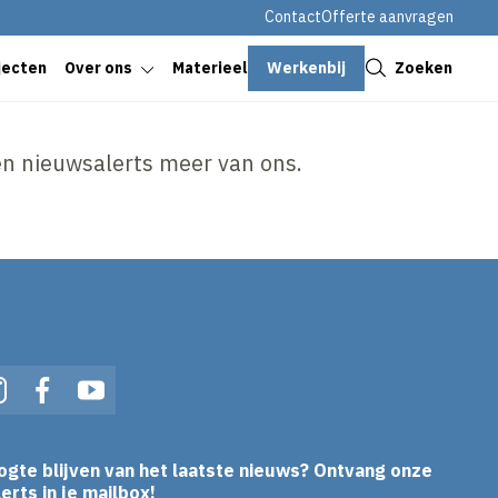
Contact
Offerte aanvragen
Sluiten
Werkenbij
Zoeken
jecten
Over ons
Materieel
n nieuwsalerts meer van ons.
In
Instagram
Facebook
YouTube
ogte blijven van het laatste nieuws? Ontvang onze
erts in je mailbox!