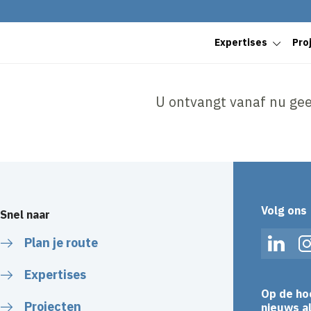
Expertises
Pro
U ontvangt vanaf nu gee
Volg ons
Snel naar
Plan je route
Linked
Expertises
Op de ho
Projecten
nieuws al