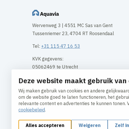
Wervenweg 3 | 4551 MC Sas van Gent
Tussenriemer 23, 4704 RT Roosendaal
Tel:
+31 115 47 16 53
KVK gegevens:
05062469 te Utrecht
Deze website maakt gebruik van 
Openingstijden kantoor:
Maandag t/m vrijdag 7:30 – 18:00
Wij maken gebruik van cookies en andere gelijkwaard
om de website goed te laten functioneren, het gebru
Contact
relevante content en advertenties te kunnen tonen. 
cookiebeleid
.
Alles accepteren
Weigeren
Zelf i