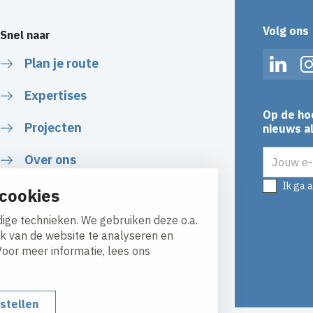
Volg ons
Snel naar
Plan je route
Linked
Expertises
Op de ho
Projecten
nieuws al
E-mailadr
Over ons
Ik ga 
Certificaten & Downloads
cookies
ige technieken. We gebruiken deze o.a.
Werken bij
ik van de website te analyseren en
Voor meer informatie, lees ons
nstellen