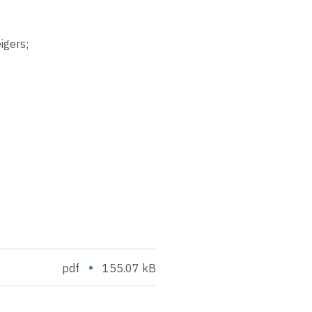
igers;
•
pdf
155.07 kB