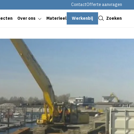
Contact
Offerte aanvragen
Sluiten
Werkenbij
Zoeken
jecten
Over ons
Materieel