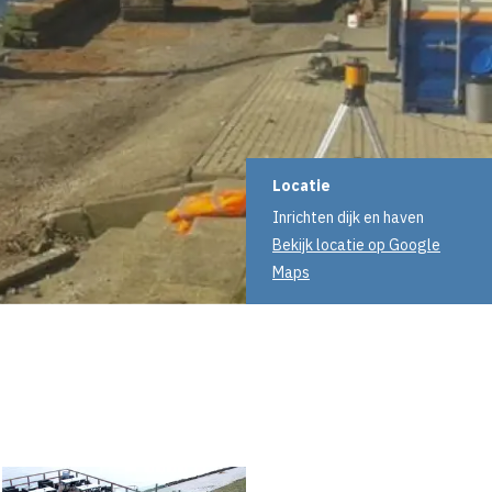
Projectinformati
Locatie
Inrichten dijk en haven
Bekijk locatie op Google
Maps