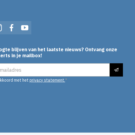
In
Instagram
Facebook
YouTube
ogte blijven van het laatste nieuws? Ontvang onze
erts in je mailbox!
es
akkoord met het
privacy statement.