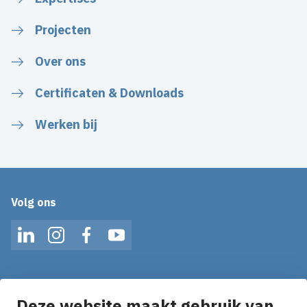
Projecten
Over ons
Certificaten & Downloads
Werken bij
Volg ons
LinkedIn
Instagram
Facebook
YouTube
Op de hoogte blijven van het laatste nieuws?
Ontvang onze nieuws alerts in je mailbox!
Deze website maakt gebruik van