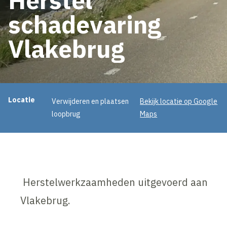
schadevaring
Vlakebrug
Projectinformatie
Locatie
Verwijderen en plaatsen
Bekijk locatie op Google
loopbrug
Maps
Herstelwerkzaamheden uitgevoerd aan
Vlakebrug.