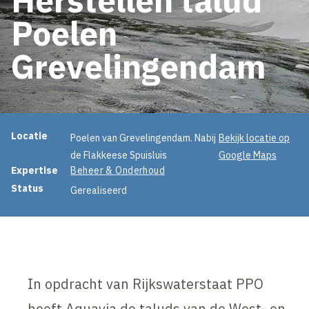
Poelen
Grevelingendam
Projectinformatie
Locatie
Poelen van Grevelingendam. Nabij
Bekijk locatie op
de Flakkeese Spuisluis
Google Maps
Expertise
Beheer & Onderhoud
Status
Gerealiseerd
In opdracht van Rijkswaterstaat PPO
heeft Aquavia de taluds van de West- en