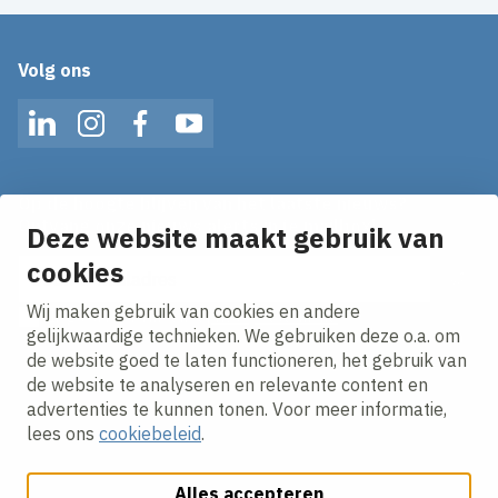
Volg ons
LinkedIn
Instagram
Facebook
YouTube
Op de hoogte blijven van het laatste nieuws?
Ontvang onze nieuws alerts in je mailbox!
Deze website maakt gebruik van
E-mailadres
cookies
Wij maken gebruik van cookies en andere
Ik ga akkoord met het
privacy statement.
gelijkwaardige technieken. We gebruiken deze o.a. om
de website goed te laten functioneren, het gebruik van
de website te analyseren en relevante content en
advertenties te kunnen tonen. Voor meer informatie,
lees ons
cookiebeleid
.
Alles accepteren
Cookies aanpassen
Cookie beleid
Privacy policy