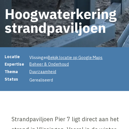
Hoogwaterkering
strandpaviljoen
Projectinformatie
Locatie
Vlissingen
Bekijk locatie op Google Maps
Expertise
Beheer & Onderhoud
Thema
Duurzaamheid
Status
Gerealiseerd
Strandpaviljoen Pier 7 ligt direct aan het