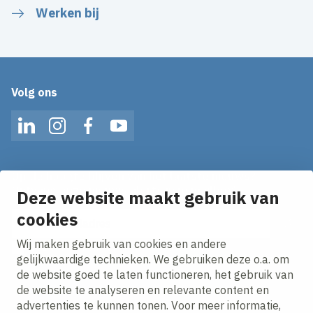
Werken bij
Volg ons
LinkedIn
Instagram
Facebook
YouTube
Op de hoogte blijven van het laatste nieuws?
Ontvang onze nieuws alerts in je mailbox!
Deze website maakt gebruik van
E-mailadres
cookies
Wij maken gebruik van cookies en andere
Ik ga akkoord met het
privacy statement.
gelijkwaardige technieken. We gebruiken deze o.a. om
de website goed te laten functioneren, het gebruik van
de website te analyseren en relevante content en
advertenties te kunnen tonen. Voor meer informatie,