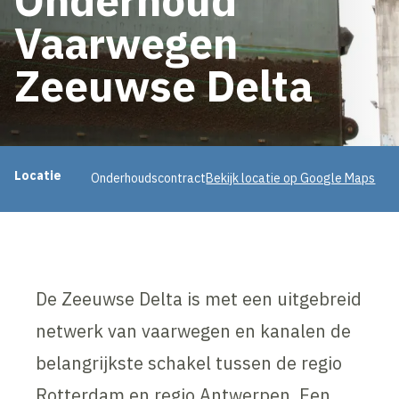
Vaarwegen
Zeeuwse Delta
Projectinformatie
Locatie
Onderhoudscontract
Bekijk locatie op Google Maps
De Zeeuwse Delta is met een uitgebreid
netwerk van vaarwegen en kanalen de
belangrijkste schakel tussen de regio
Rotterdam en regio Antwerpen. Een