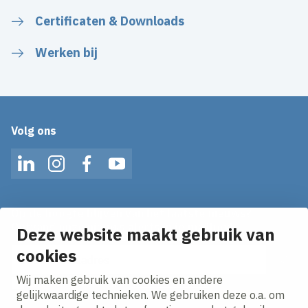
Certificaten & Downloads
Werken bij
Volg ons
LinkedIn
Instagram
Facebook
YouTube
Op de hoogte blijven van het laatste nieuws?
Ontvang onze nieuws alerts in je mailbox!
Deze website maakt gebruik van
cookies
E-mailadres
Wij maken gebruik van cookies en andere
Ik ga akkoord met het
privacy statement.
gelijkwaardige technieken. We gebruiken deze o.a. om