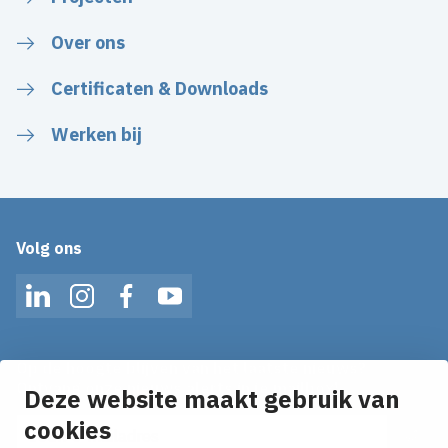
Over ons
Certificaten & Downloads
Werken bij
Volg ons
LinkedIn
Instagram
Facebook
YouTube
Op de hoogte blijven van het laatste nieuws?
Ontvang onze nieuws alerts in je mailbox!
Deze website maakt gebruik van
E-mailadres
cookies