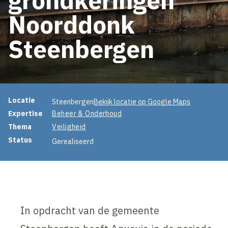
Noorddonk
Steenbergen
Projectinformatie
Locatie
Steenbergen
Bekijk locatie op Google Maps
Expertise
Beheer & Onderhoud
Thema
Veiligheid
Status
Gerealiseerd
In opdracht van de gemeente