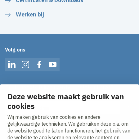
Certificaten & Downloads
Werken bij
Volg ons
LinkedIn
Instagram
Facebook
YouTube
Op de hoogte blijven van het laatste nieuws?
Ontvang onze nieuws alerts in je mailbox!
Deze website maakt gebruik van
cookies
E-mailadres
Wij maken gebruik van cookies en andere
Ik ga akkoord met het
privacy statement.
gelijkwaardige technieken. We gebruiken deze o.a. om
de website goed te laten functioneren, het gebruik van
de website te analyseren en relevante content en