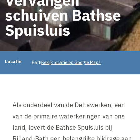
schuiven Bathse
Spuisluis
Projectinformatie
Locatie
Bath
Bekijk locatie op Google Maps
Als onderdeel van de Deltawerken, een
van de primaire waterkeringen van ons
land, levert de Bathse Spuisluis bij
Rilland-Bath een belangrijke bijdrage aan