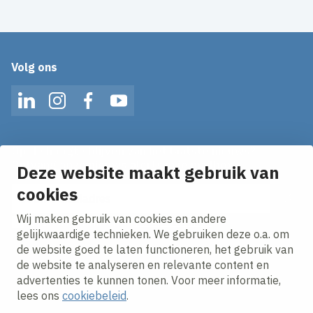
Volg ons
LinkedIn
Instagram
Facebook
YouTube
Op de hoogte blijven van het laatste nieuws?
Ontvang onze nieuws alerts in je mailbox!
Deze website maakt gebruik van
E-mailadres
cookies
Wij maken gebruik van cookies en andere
Ik ga akkoord met het
privacy statement.
gelijkwaardige technieken. We gebruiken deze o.a. om
de website goed te laten functioneren, het gebruik van
de website te analyseren en relevante content en
advertenties te kunnen tonen. Voor meer informatie,
lees ons
cookiebeleid
.