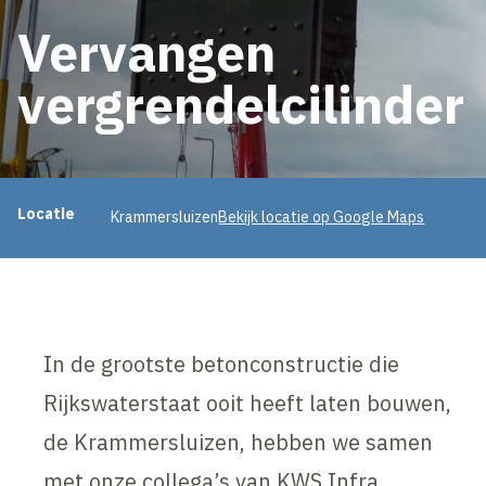
Vervangen
vergrendelcilinder
Projectinformatie
Locatie
Krammersluizen
Bekijk locatie op Google Maps
In de grootste betonconstructie die
Rijkswaterstaat ooit heeft laten bouwen,
de Krammersluizen, hebben we samen
met onze collega’s van KWS Infra