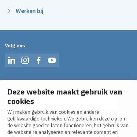
Werken bij
Volg ons
LinkedIn
Instagram
Facebook
YouTube
Op de hoogte blijven van het laatste nieuws?
Ontvang onze nieuws alerts in je mailbox!
Deze website maakt gebruik van
E-mailadres
cookies
Wij maken gebruik van cookies en andere
Ik ga akkoord met het
privacy statement.
gelijkwaardige technieken. We gebruiken deze o.a. om
de website goed te laten functioneren, het gebruik van
de website te analyseren en relevante content en