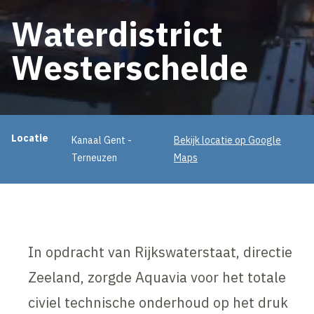
Waterdistrict
Westerschelde
Projectinformatie
Locatie
Kanaal Gent -
Bekijk locatie op Google
Terneuzen
Maps
In opdracht van Rijkswaterstaat, directie
Zeeland, zorgde Aquavia voor het totale
civiel technische onderhoud op het druk