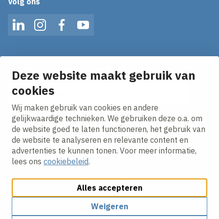
Volg ons
LinkedIn
Instagram
Facebook
YouTube
Op de hoogte blijven van het laatste nieuws?
Ontvang onze nieuws alerts in je mailbox!
Deze website maakt gebruik van
E-mailadres
cookies
Wij maken gebruik van cookies en andere
Ik ga akkoord met het
privacy statement.
gelijkwaardige technieken. We gebruiken deze o.a. om
de website goed te laten functioneren, het gebruik van
de website te analyseren en relevante content en
advertenties te kunnen tonen. Voor meer informatie,
lees ons
cookiebeleid
.
Alles accepteren
Cookies aanpassen
Cookie beleid
Privacy policy
Responsible disclosure
Weigeren