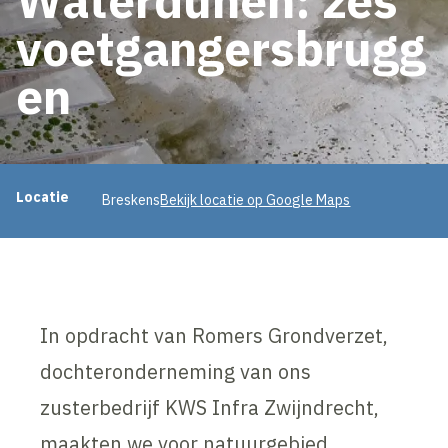
voetgangersbrugg
en
Projectinformatie
Locatie
Breskens
Bekijk locatie op Google Maps
In opdracht van Romers Grondverzet,
dochteronderneming van ons
zusterbedrijf KWS Infra Zwijndrecht,
maakten we voor natuurgebied