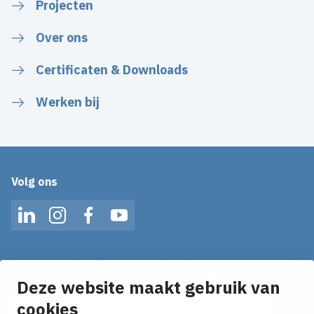
Projecten
Over ons
Certificaten & Downloads
Werken bij
Volg ons
LinkedIn
Instagram
Facebook
YouTube
Op de hoogte blijven van het laatste nieuws?
Ontvang onze nieuws alerts in je mailbox!
Deze website maakt gebruik van
E-mailadres
cookies